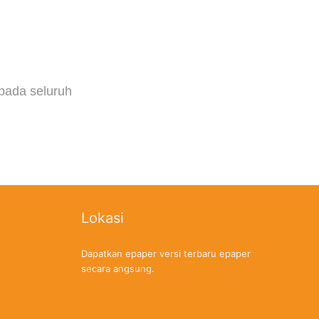
pada seluruh
Lokasi
Dapatkan epaper versi terbaru epaper
secara angsung.