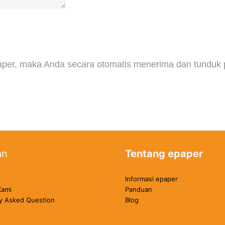
per, maka Anda secara otomatis menerima dan tunduk 
an
Tentang epaper
Informasi epaper
Kami
Panduan
y Asked Question
Blog